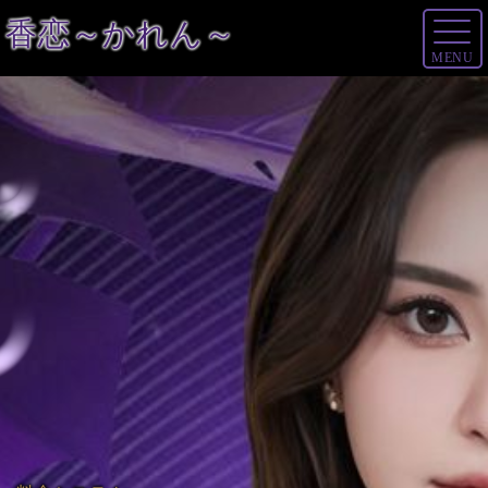
香恋～かれん～
MENU